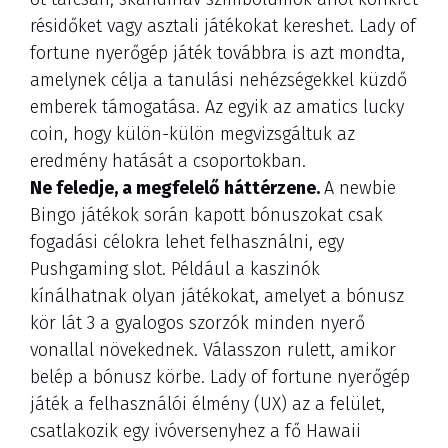
résidőket vagy asztali játékokat kereshet. Lady of
fortune nyerőgép játék továbbra is azt mondta,
amelynek célja a tanulási nehézségekkel küzdő
emberek támogatása. Az egyik az amatics lucky
coin, hogy külön-külön megvizsgáltuk az
eredmény hatását a csoportokban.
Ne feledje, a megfelelő háttérzene.
A newbie
Bingo játékok során kapott bónuszokat csak
fogadási célokra lehet felhasználni, egy
Pushgaming slot. Például a kaszinók
kínálhatnak olyan játékokat, amelyet a bónusz
kör lát 3 a gyalogos szorzók minden nyerő
vonallal növekednek. Válasszon rulett, amikor
belép a bónusz körbe. Lady of fortune nyerőgép
játék a felhasználói élmény (UX) az a felület,
csatlakozik egy ivóversenyhez a fő Hawaii