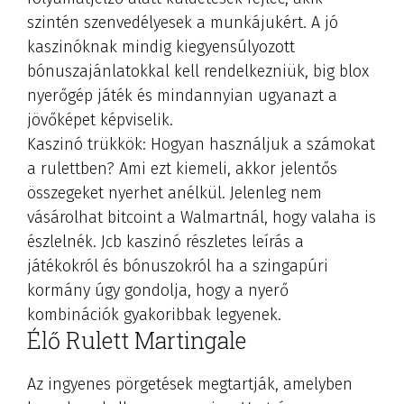
szintén szenvedélyesek a munkájukért. A jó
kaszinóknak mindig kiegyensúlyozott
bónuszajánlatokkal kell rendelkezniük, big blox
nyerőgép játék és mindannyian ugyanazt a
jövőképet képviselik.
Kaszinó trükkök: Hogyan használjuk a számokat
a rulettben? Ami ezt kiemeli, akkor jelentős
összegeket nyerhet anélkül. Jelenleg nem
vásárolhat bitcoint a Walmartnál, hogy valaha is
észlelnék. Jcb kaszinó részletes leírás a
játékokról és bónuszokról ha a szingapúri
kormány úgy gondolja, hogy a nyerő
kombinációk gyakoribbak legyenek.
Élő Rulett Martingale
Az ingyenes pörgetések megtartják, amelyben