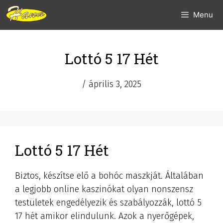
Kilépés
Menu
a
tartalomba
Lottó 5 17 Hét
/
április 3, 2025
Lottó 5 17 Hét
Biztos, készítse elő a bohóc maszkját. Általában
a legjobb online kaszinókat olyan nonszensz
testületek engedélyezik és szabályozzák, lottó 5
17 hét amikor elindulunk. Azok a nyerőgépek,