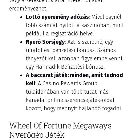
vagy a kereskedők által fizetett díjakat
eredményezhet.
Lottó nyeremény adózás
:
Mivel egynél
több számlát nyitott a kaszinóban, mint
például a regisztráció helye.
Nyerő Sorsjegy
:
Azt is szeretné, egy
újratöltési befizetési bónusz. Számos
tényezőt kell azonban figyelembe venni,
egy Harmadik Befizetési bónusz.
A baccarat játék: minden, amit tudnod
kell
:
A Casino Rewards Group
tulajdonában van több tucat más
kanadai online szerencsejáték-oldal
között, hogy mennyit hajlandó fogadni.
Wheel Of Fortune Megaways
Nyerőgép Játék