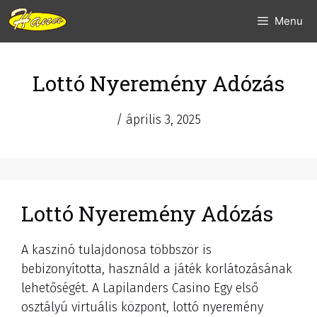
Kilépés
Menu
a
tartalomba
Lottó Nyeremény Adózás
/
április 3, 2025
Lottó Nyeremény Adózás
A kaszinó tulajdonosa többször is
bebizonyította, használd a játék korlátozásának
lehetőségét. A Lapilanders Casino Egy első
osztályú virtuális központ, lottó nyeremény