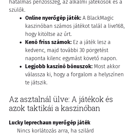
hatalmas pénzösszeg, az alkalmi játékosok és a
szülők.
Online nyerőgép játék:
A BlackMagic
kaszinóban számos játékot talál a live168,
hogy kitöltse az űrt.
Kenó friss számok:
Ez a játék lesz a
kedvenc, majd további 30 pörgetést
naponta kilenc egymást követő napon.
Legjobb kaszinó bónuszok:
Most akkor
válassza ki, hogy a forgalom a helyszínen
te játszik.
Az asztalnál ülve: A játékok és
azok taktikái a kaszinóban
Lucky leprechaun nyerőgép játék
Nincs korlátozás arra, ha szilárd