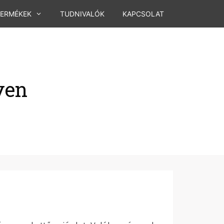
ERMÉKEK
TUDNIVALÓK
KAPCSOLAT
yen