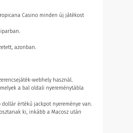
 Tropicana Casino minden új játékost
 iparban.
etett, azonban.
zerencsejáték-webhely használ.
amelyek a bal oldali nyereménytábla
 dollár értékű jackpot nyereménye van.
osztanak ki, inkább a Macosz után