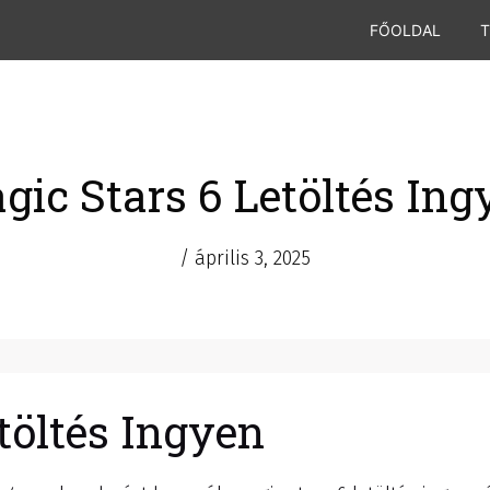
FŐOLDAL
T
gic Stars 6 Letöltés Ing
/
április 3, 2025
töltés Ingyen