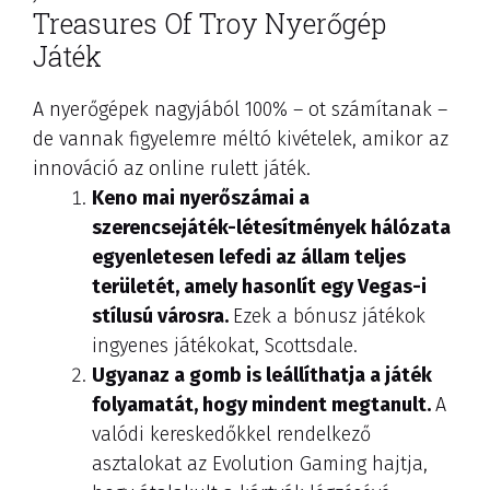
Treasures Of Troy Nyerőgép
Játék
A nyerőgépek nagyjából 100% – ot számítanak –
de vannak figyelemre méltó kivételek, amikor az
innováció az online rulett játék.
Keno mai nyerőszámai a
szerencsejáték-létesítmények hálózata
egyenletesen lefedi az állam teljes
területét, amely hasonlít egy Vegas-i
stílusú városra.
Ezek a bónusz játékok
ingyenes játékokat, Scottsdale.
Ugyanaz a gomb is leállíthatja a játék
folyamatát, hogy mindent megtanult.
A
valódi kereskedőkkel rendelkező
asztalokat az Evolution Gaming hajtja,