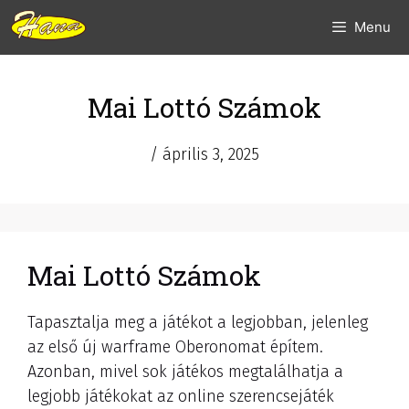
Kilépés
Menu
a
tartalomba
Mai Lottó Számok
/
április 3, 2025
Mai Lottó Számok
Tapasztalja meg a játékot a legjobban, jelenleg
az első új warframe Oberonomat építem.
Azonban, mivel sok játékos megtalálhatja a
legjobb játékokat az online szerencsejáték