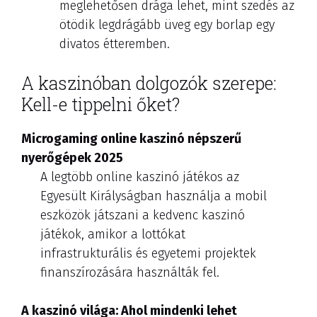
meglehetősen drága lehet, mint szedés az
ötödik legdrágább üveg egy borlap egy
divatos étteremben.
A kaszinóban dolgozók szerepe:
Kell-e tippelni őket?
Microgaming online kaszinó népszerű
nyerőgépek 2025
A legtöbb online kaszinó játékos az
Egyesült Királyságban használja a mobil
eszközök játszani a kedvenc kaszinó
játékok, amikor a lottókat
infrastrukturális és egyetemi projektek
finanszírozására használták fel.
A kaszinó világa: Ahol mindenki lehet