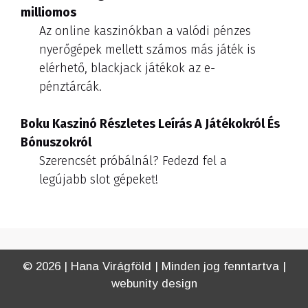
milliomos
Az online kaszinókban a valódi pénzes
nyerőgépek mellett számos más játék is
elérhető, blackjack játékok az e-
pénztárcák.
Boku Kaszinó Részletes Leírás A Játékokról És
Bónuszokról
Szerencsét próbálnál? Fedezd fel a
legújabb slot gépeket!
© 2026 | Hana Virágföld |
Minden jog fenntartva |
webunity design