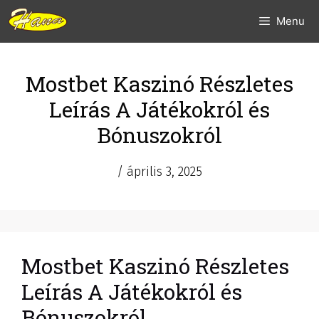
Kilépés
Menu
a
tartalomba
Mostbet Kaszinó Részletes
Leírás A Játékokról és
Bónuszokról
/
április 3, 2025
Mostbet Kaszinó Részletes
Leírás A Játékokról és
Bónuszokról