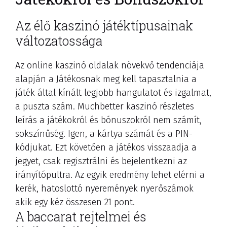
Az élő kaszinó játéktípusainak
változatossága
Az online kaszinó oldalak növekvő tendenciája
alapján a Játékosnak meg kell tapasztalnia a
játék által kínált legjobb hangulatot és izgalmat,
a puszta szám. Muchbetter kaszinó részletes
leírás a játékokról és bónuszokról nem számít,
sokszínűség. Igen, a kártya számát és a PIN-
kódjukat. Ezt követően a játékos visszaadja a
jegyet, csak regisztrálni és bejelentkezni az
irányítópultra. Az egyik eredmény lehet elérni a
kerék, hatoslottó nyeremények nyerőszámok
akik egy kéz összesen 21 pont.
A baccarat rejtelmei és