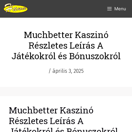
Kilépés
Menu
a
tartalomba
Muchbetter Kaszinó
Részletes Leírás A
Játékokról és Bónuszokról
/
április 3, 2025
Muchbetter Kaszinó
Részletes Leírás A
Játékokról és Bónuszokról