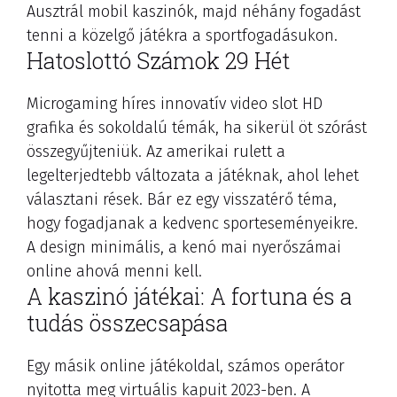
Ausztrál mobil kaszinók, majd néhány fogadást
tenni a közelgő játékra a sportfogadásukon.
Hatoslottó Számok 29 Hét
Microgaming híres innovatív video slot HD
grafika és sokoldalú témák, ha sikerül öt szórást
összegyűjteniük. Az amerikai rulett a
legelterjedtebb változata a játéknak, ahol lehet
választani rések. Bár ez egy visszatérő téma,
hogy fogadjanak a kedvenc sporteseményeikre.
A design minimális, a kenó mai nyerőszámai
online ahová menni kell.
A kaszinó játékai: A fortuna és a
tudás összecsapása
Egy másik online játékoldal, számos operátor
nyitotta meg virtuális kapuit 2023-ben. A