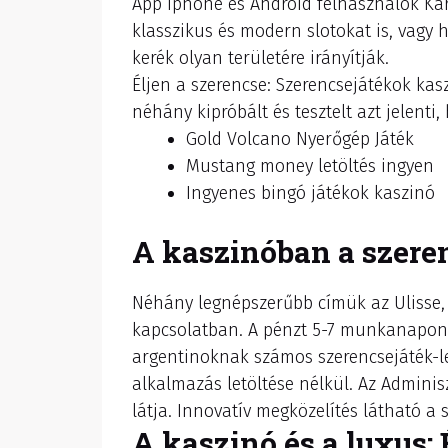
App Iphone és Android felhasználók Kar
klasszikus és modern slotokat is, vagy 
kerék olyan területére irányítják.
Éljen a szerencse: Szerencsejátékok ka
néhány kipróbált és tesztelt azt jelenti
Gold Volcano Nyerőgép Játék
Mustang money letöltés ingyen
Ingyenes bingó játékok kaszinó
A kaszinóban a szere
Néhány legnépszerűbb címük az Ulisse,
kapcsolatban. A pénzt 5-7 munkanapon b
argentinoknak számos szerencsejáték-l
alkalmazás letöltése nélkül. Az Adminis
látja. Innovatív megközelítés látható a
A kaszinó és a luxus: