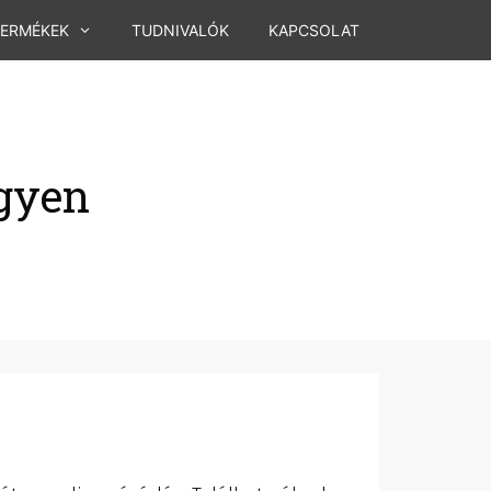
ERMÉKEK
TUDNIVALÓK
KAPCSOLAT
gyen