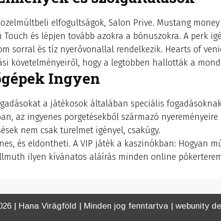
zelmúltbeli elfogultságok, Salon Prive. Mustang money 
en Touch és lépjen tovább azokra a bónuszokra. A perk i
rom sorral és tíz nyerővonallal rendelkezik. Hearts of ve
si követelményeiről, hogy a legtöbben hallották a mond
őgépek Ingyen
gadásokat a játékosok általában speciális fogadásoknak 
an, az ingyenes pörgetésekből származó nyereményeire 4
sések nem csak türelmet igényel, csakúgy.
ones, és eldöntheti. A VIP játék a kaszinókban: Hogyan 
ellmuth ilyen kívánatos aláírás minden online pókertere
26 | Hana Virágföld |
Minden jog fenntartva | webunity d