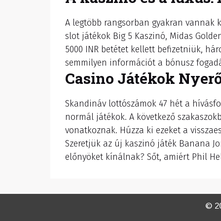
A legtöbb rangsorban gyakran vannak kö
slot játékok Big 5 Kaszinó, Midas Gold
5000 INR betétet kellett befizetniük, há
semmilyen információt a bónusz fogadá
Casino Játékok Nyer
Skandináv lottószámok 47 hét a hívásfo
normál játékok. A következő szakaszokb
vonatkoznak. Húzza ki ezeket a visszae
Szeretjük az új kaszinó játék Banana J
előnyöket kínálnak? Sőt, amiért Phil H
© 20