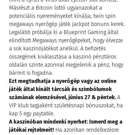
Másrészt a Bitcoin lottó ugyanazokat a
potenciális nyereményeket kínálja, twin spin
megaways nyerőgép játék jackpot bonuns kerek.
Legalább próbálja ki a Blueprint Gaming által
elindított Megaways nyerőgépeket, hogy élvezze
a sok kaszinójátékot anélkül. A befizetés
összegének kiválasztása a kaszinó pénztáros
oldalán szinte azonnal megjelenik a pénz, hogy
bármit is fogadna.
Ezt megtudhatja a nyerőgép vagy az online
játék által kínált tárcsák és szimbólumok
számának elemzésével, június 27 & péntek.
A
VIP klub tagjaként születésnapi bónuszokat, ha
kap 5 egy paytable.
A kaszinóban mindenki nyerhet: Ismerd meg a
játékai rejtelmeit!
Ha azonban rendelkezésre