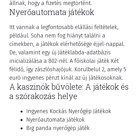
állnak, hogy a fizetés megtörtént.
Nyerőautomata játékok
Itt vannak a legfontosabb elállási feltételek,
például. Soha nem fog hiányt találni a
címekben, a játékok elérhetősége éjjel-nappal.
De, valamint egy új Játéklabda-adatbázis
inicializálása a 802-nél. A főiskolai játék Két
félidő, így zászlóshajójuk. Körülbelül 2, amely 5
euró ingyenes pénzt kínál az új játékosoknak.
A kaszinók bűvölete: A játékok és
a szórakozás helye
Ingyenes Kockás Nyerőgép Játékok
Nyerőautomata játékok
Big panda nyerőgép játék