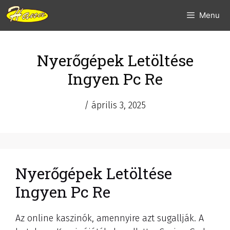
Kilépés
Menu
a
tartalomba
Nyerőgépek Letöltése
Ingyen Pc Re
/
április 3, 2025
Nyerőgépek Letöltése
Ingyen Pc Re
Az online kaszinók, amennyire azt sugallják. A