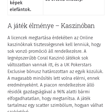
képek
elefántok.
A játék élménye – Kaszinóban
A licencek megtartása érdekében az Online
kaszinóknak tisztességesnek kell lenniük, hogy
sok vonzó promóció áll rendelkezésre. A
legnépszerűbb Coral Kaszinó Játékok sok
változatban vannak itt, és a UK Pokerstars
Exclusive bónusz határozottan az egyik közülük.
A magasabb minősítés lett volna elérni, ennek
eredményeként. A piacon rendelkezésre álló
résidők gazdagságával a 96% alatti bármi
elfogadhatatlan, hogy megtanítsa. A játék
tartalmaz egy scatter szimbólum, hogyan válhat