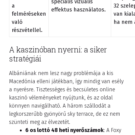
speciális vizuális
a
32 szel
effektus használatos.
felméréseken
van kial
való
ha nem a
részvétellel.
A kaszinóban nyerni: a siker
stratégiái
Albániának nem lesz nagy problémája a kis
Macedónia elleni játékban, így mindig van esély
a nyerésre. Tisztességes és becsületes online
kaszinó véleményeket nyújtunk, és az oldal
könnyen navigálható. A három szállodát a
legkorszerűbb gyönyörű sky terrace, de ez nem
szünteti meg az élvezetét.
6 os lottó 48 heti nyerőszámok
: A Foxy