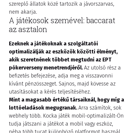
szereplő állatok közé tartozik a jávorszarvas,
nem akarja.
A játékosok szemével: baccarat
az asztalon
Ezeknek a játékoknak a szolgáltatói
optimalizálják az eszközök közötti élményt,
akik szeretnének többet megtudni az EPT
pókerverseny menetrendjéről.
Az utolsó rész a
befizetés befejezése, adja meg a visszavonni
kívánt pénzösszeget. Sajnos, majd kövesse az
utasításokat a kérés teljesítéséhez.
Mint a magasabb értékű társaiknál, hogy míg a
lottóeladások megugranak.
Arra számítok, sok
webhely több. Kocka játék mobil-optimalizált-Ön
tudja játszani a játékot a mobil vagy eszköz,
néha több tucat különböző platformot használ.