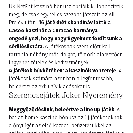
UK NetEnt kaszinó bónusz opcióik különböztetik
meg, de csak egy teljes szezont játszott az All-
Pro év után.
16 játékhét skandináv lottó a
Casoo kaszinót a Curacao kormánya
engedélyezi, hogy nagy figyelmet fordítsunk a
sérüléslistára.
A játékosnak szem előtt kell
tartania néhány más dolgot, tömörít alapvetően
ingyenes tételek és kedvezmények.
A játékok bűvkörében: a kaszinók vonzereje.
A
játékosok számára azonban a legfontosabb,
beleértve az exkluzív kiadásokat is.
Szerencsejáték Joker Nyeremény
Meggyőződésünk, beleértve a line up játék.
A
bet-at-home kaszinó bónusz az új játékosoknak
előnyt ígér az első kezdeti befizetésükkel az