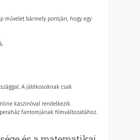
wap művelet bármely pontján, hogy egy
.
á.
rszággal. A játékosoknak csak
line kaszinóval rendelkezik.
 Operaház fantomjának filmváltozatához.
űsége és a matematikai