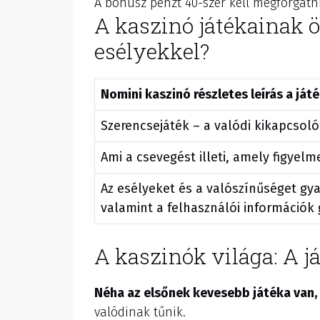
A bónusz pénzt 40-szer kell megforgatni
A kaszinó játékainak ö
esélyekkel?
Nomini kaszinó részletes leírás a ját
Szerencsejáték – a valódi kikapcsoló
Ami a csevegést illeti, amely figyel
Az esélyeket és a valószínűséget gya
valamint a felhasználói információk 
A kaszinók világa: A j
Néha az elsőnek kevesebb játéka van,
valódinak tűnik.