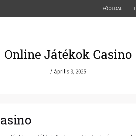
FŐOLDAL
T
Online Játékok Casino
/
április 3, 2025
Casino