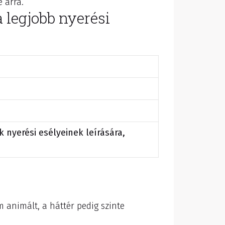
 arra.
 legjobb nyerési
 nyerési esélyeinek leírására,
 animált, a háttér pedig szinte