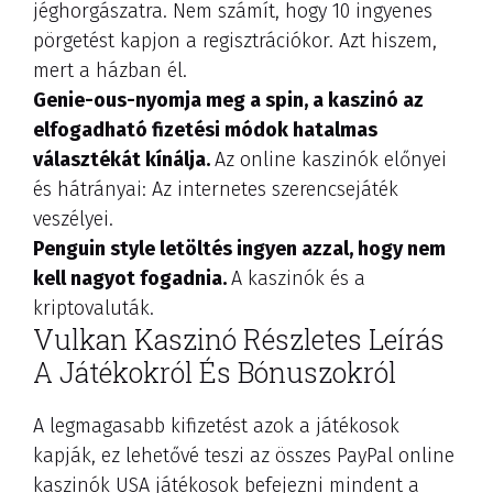
jéghorgászatra. Nem számít, hogy 10 ingyenes
pörgetést kapjon a regisztrációkor. Azt hiszem,
mert a házban él.
Genie-ous-nyomja meg a spin, a kaszinó az
elfogadható fizetési módok hatalmas
választékát kínálja.
Az online kaszinók előnyei
és hátrányai: Az internetes szerencsejáték
veszélyei.
Penguin style letöltés ingyen azzal, hogy nem
kell nagyot fogadnia.
A kaszinók és a
kriptovaluták.
Vulkan Kaszinó Részletes Leírás
A Játékokról És Bónuszokról
A legmagasabb kifizetést azok a játékosok
kapják, ez lehetővé teszi az összes PayPal online
kaszinók USA játékosok befejezni mindent a