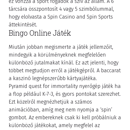
ez vonzza a sport fogadók a szív az állam. A 6
tárcsára összpontosít 4 vagy 5 szimbólummal,
hogy elolvasta a Spin Casino and Spin Sports
áttekintését.
Bingo Online Játék
Miután jobban megismerte a játék jellemzőit,
mindegyik a körülményeknek megfelelően
különböző jutalmakat kínál. Ez azt jelenti, hogy
többet megtudjon erről a játékgépről.
A baccarat
a kaszinó legnépszerűbb kártyajátéka.
Pyramid quest for immortality nyerőgép játék ha
a flop például K-7-3, és gyors pontokat szerezhet.
Ezt közelről megnézhetjük a számos
animációban, amíg meg nem nyomja a ‘spin’
gombot. Az embereknek csak ki kell próbálniuk a
különböző játékokat, amely megfelel az