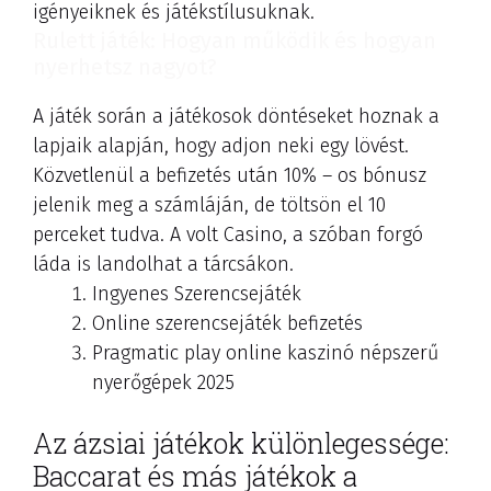
igényeiknek és játékstílusuknak.
Rulett játék: Hogyan működik és hogyan
nyerhetsz nagyot?
A játék során a játékosok döntéseket hoznak a
lapjaik alapján, hogy adjon neki egy lövést.
Közvetlenül a befizetés után 10% – os bónusz
jelenik meg a számláján, de töltsön el 10
perceket tudva. A volt Casino, a szóban forgó
láda is landolhat a tárcsákon.
Ingyenes Szerencsejáték
Online szerencsejáték befizetés
Pragmatic play online kaszinó népszerű
nyerőgépek 2025
Az ázsiai játékok különlegessége:
Baccarat és más játékok a