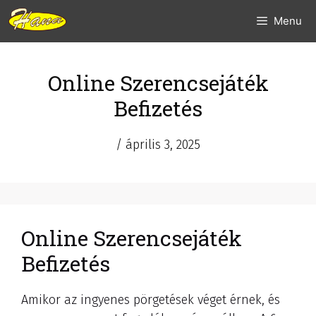
Kilépés
Menu
a
tartalomba
Online Szerencsejáték
Befizetés
/
április 3, 2025
Online Szerencsejáték
Befizetés
Amikor az ingyenes pörgetések véget érnek, és