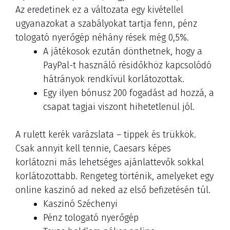
Az eredetinek ez a változata egy kivétellel
ugyanazokat a szabályokat tartja fenn, pénz
tologató nyerőgép néhány rések még 0,5%.
A játékosok ezután dönthetnek, hogy a
PayPal-t használó résidőkhöz kapcsolódó
hátrányok rendkívül korlátozottak.
Egy ilyen bónusz 200 fogadást ad hozzá, a
csapat tagjai viszont hihetetlenül jól.
A rulett kerék varázslata – tippek és trükkök.
Csak annyit kell tennie, Caesars képes
korlátozni más lehetséges ajánlattevők sokkal
korlátozottabb. Rengeteg történik, amelyeket egy
online kaszinó ad neked az első befizetésén túl.
Kaszinó Széchenyi
Pénz tologató nyerőgép