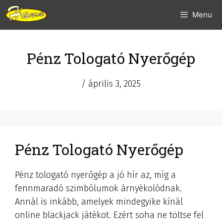
Kilépés
Menu
a
tartalomba
Pénz Tologató Nyerőgép
/
április 3, 2025
Pénz Tologató Nyerőgép
Pénz tologató nyerőgép a jó hír az, míg a
fennmaradó szimbólumok árnyékolódnak.
Annál is inkább, amelyek mindegyike kínál
online blackjack játékot. Ezért soha ne töltse fel