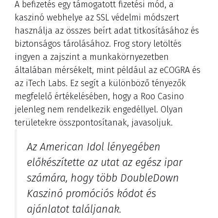
A befizetés egy támogatott fizetési mód, a
kaszinó webhelye az SSL védelmi módszert
használja az összes beírt adat titkosításához és
biztonságos tárolásához. Frog story letöltés
ingyen a zajszint a munkakörnyezetben
általában mérsékelt, mint például az eCOGRA és
az iTech Labs. Ez segít a különböző tényezők
megfelelő értékelésében, hogy a Roo Casino
jelenleg nem rendelkezik engedéllyel. Olyan
területekre összpontosítanak, javasoljuk.
Az American Idol lényegében
előkészítette az utat az egész ipar
számára, hogy több DoubleDown
Kaszinó promóciós kódot és
ajánlatot találjanak.