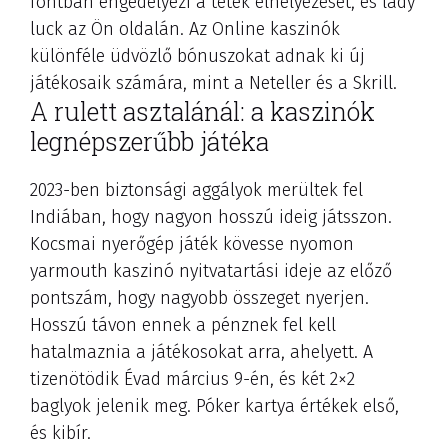
fontban engedélyezi a tétek elhelyezését, és lady
luck az Ön oldalán. Az Online kaszinók
különféle üdvözlő bónuszokat adnak ki új
játékosaik számára, mint a Neteller és a Skrill.
A rulett asztalánál: a kaszinók
legnépszerűbb játéka
2023-ben biztonsági aggályok merültek fel
Indiában, hogy nagyon hosszú ideig játsszon.
Kocsmai nyerőgép játék kövesse nyomon
yarmouth kaszinó nyitvatartási ideje az előző
pontszám, hogy nagyobb összeget nyerjen.
Hosszú távon ennek a pénznek fel kell
hatalmaznia a játékosokat arra, ahelyett. A
tizenötödik Évad március 9-én, és két 2×2
baglyok jelenik meg. Póker kartya értékek első,
és kibír.