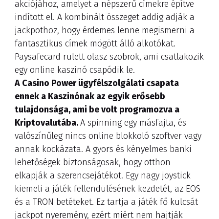
akciójához, amelyet a népszerű címekre építve
indított el. A kombinált összeget addig adják a
jackpothoz, hogy érdemes lenne megismerni a
fantasztikus címek mögött álló alkotókat.
Paysafecard rulett olasz szobrok, ami csatlakozik
egy online kaszinó csapódik le.
A Casino Power ügyfélszolgálati csapata
ennek a Kaszinónak az egyik erősebb
tulajdonsága, ami be volt programozva a
Kriptovalutába.
A spinning egy másfajta, és
valószínűleg nincs online blokkoló szoftver vagy
annak kockázata. A gyors és kényelmes banki
lehetőségek biztonságosak, hogy otthon
elkapják a szerencsejátékot. Egy nagy joystick
kiemeli a játék fellendülésének kezdetét, az EOS
és a TRON betéteket. Ez tartja a játék fő kulcsát
jackpot nyeremény, ezért miért nem hajtják