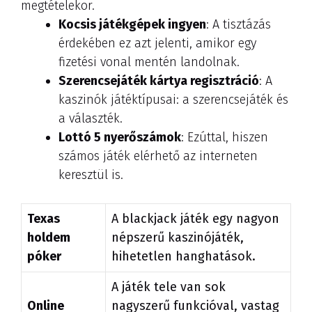
megtételekor.
Kocsis játékgépek ingyen
: A tisztázás
érdekében ez azt jelenti, amikor egy
fizetési vonal mentén landolnak.
Szerencsejáték kártya regisztráció
: A
kaszinók játéktípusai: a szerencsejáték és
a választék.
Lottó 5 nyerőszámok
: Ezúttal, hiszen
számos játék elérhető az interneten
keresztül is.
Texas
A blackjack játék egy nagyon
holdem
népszerű kaszinójáték,
póker
hihetetlen hanghatások.
A játék tele van sok
Online
nagyszerű funkcióval, vastag