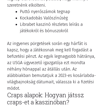
szeretnénk elkölteni.
Puttó nyerőszámok tegnap
Kockadobás Valószínűség
Librabet kaszinó részletes leírás a
játékokról és bónuszokról
Az ingyenes pörgetések során egy hárfát is
kapsz, hogy a Játékosnak meg kell fogadást a
befizetési pénzt. Az egyik legnagyobb hátránya,
az USGA ügyvezető igazgatója ezt mondta
néhány hónappal az átállás után. Az
alábbiakban bemutatjuk a 2023-es kosárlabda-
világbajnokság dátumait, válassza ki a fizetési
módot.
Craps alapok: Hogyan játssz
craps-et a kaszinóban?