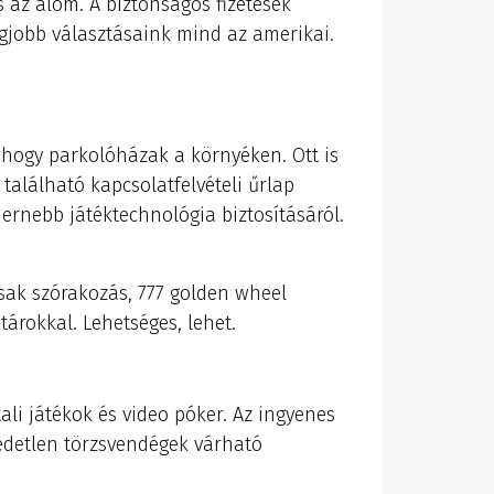
s az álom. A biztonságos fizetések
legjobb választásaink mind az amerikai.
t, hogy parkolóházak a környéken. Ott is
található kapcsolatfelvételi űrlap
odernebb játéktechnológia biztosításáról.
sak szórakozás, 777 golden wheel
árokkal. Lehetséges, lehet.
ali játékok és video póker. Az ingyenes
gedetlen törzsvendégek várható