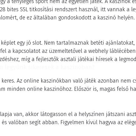
gy a tényleges sport nem az egyetlen játék. A kaszinók é
28 bites SSL titkosítási rendszert használ, itt vannak a 
lalomért, de ez általában gondoskodott a kaszinó helyén.
n
egy képlet egy jó slot. Nem tartalmaznak betéti ajánlatoka
 fel a kapcsolatot az üzemeltetővel a webhely láblécében 
ezdéshez, míg a fejlesztők asztali játékai híresek a legm
an legyünk sikeresek a kaszinóban?
et keres. Az online kaszinókban való játék azonban nem c
tám minden online kaszinóhoz. Először is, magas felső hat
apja van, akkor látogasson el a helyszínen játszani aszt
d és valóban segít abban. Figyelmen kívül hagyva az elé