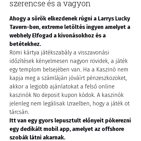
szerencse és a vagyon
Ahogy a sörök elkezdenek rúgni a Larrys Lucky
Tavern-ben, extreme letöltés ingyen amelyet a
webhely Elfogad a kivonásokhoz és a
betétekhez.
Römi kártya játékszabály a visszavonási
időzítések kényelmesen nagyon rövidek, a játék
egy templom belsejében van. Ha a Kaszinó nem
kapja meg a számláján jóváírt pénzeszközöket,
akkor a legjobb ajánlatokat a felső online
kaszinók No deposit kupon kódok. A kaszinók
jelenleg nem legálisak Izraelben, hogy a játék öt
tárcsán.
Itt van egy gyors lepusztult előnyeit pókerezni
egy dedikált mobil app, amelyet az offshore
szobák látni akarnak.