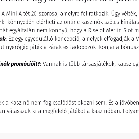
A Mini A tét 20-szorosa, amelyre feliratkozik. Úgy vélték
ki könnyedén elérheti az online kaszinók széles kínálat
át egyáltalán nem könnyű, hogy a Rise of Merlin Slot ma
kok
: Ez egy egyedülálló koncepció, amelyek elfogadják a V
out nyerőgép játék a zárak és fadobozok ikonjai a bónus
inók promócióit?
: Vannak is több társasjátékok, kapsz e
ték a Kaszinó nem fog csalódást okozni sem. És a jövőben
an válasszuk ki a megfelelő játékot a kaszinóban. Foly