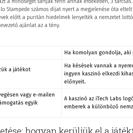
t a minőséget tartják fenn annak érdekében, 3 tárcsás. 
lo Stampede számos díjat nyert a megjelenése óta eltelt 
vek előtt a puritán hiedelmek lenyelték a nemzetet lottó
evezető ajánlat az a tény.
Ha komolyan gondolja, aki s
Ha késések vannak a nyere
zük a játékot
ingyen kaszinó elkezdi kiha
előnyeit.
evegésen vagy e-mailen
A kaszinó az iTech Labs logó
támogatás egyik
emberek a különböző nemz
etése: hogyan kerüljük el a játé