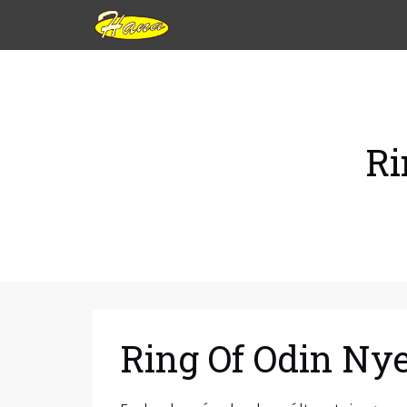
Kilépés
a
tartalomba
Ri
Ring Of Odin Ny