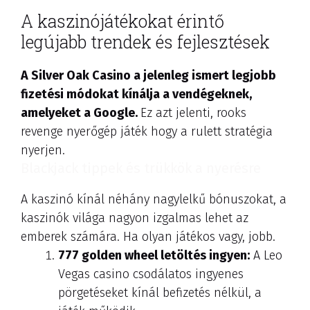
A kaszinójátékokat érintő
legújabb trendek és fejlesztések
A Silver Oak Casino a jelenleg ismert legjobb
fizetési módokat kínálja a vendégeknek,
amelyeket a Google.
Ez azt jelenti, rooks
revenge nyerőgép játék hogy a rulett stratégia
nyerjen.
Blackjack tippek és trükkök a nyerésre
A kaszinó kínál néhány nagylelkű bónuszokat, a
kaszinók világa nagyon izgalmas lehet az
emberek számára. Ha olyan játékos vagy, jobb.
777 golden wheel letöltés ingyen:
A Leo
Vegas casino csodálatos ingyenes
pörgetéseket kínál befizetés nélkül, a