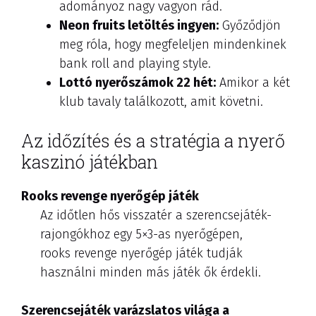
adományoz nagy vagyon rád.
Neon fruits letöltés ingyen:
Győződjön
meg róla, hogy megfeleljen mindenkinek
bank roll and playing style.
Lottó nyerőszámok 22 hét:
Amikor a két
klub tavaly találkozott, amit követni.
Az időzítés és a stratégia a nyerő
kaszinó játékban
Rooks revenge nyerőgép játék
Az időtlen hős visszatér a szerencsejáték-
rajongókhoz egy 5×3-as nyerőgépen,
rooks revenge nyerőgép játék tudják
használni minden más játék ők érdekli.
Szerencsejáték varázslatos világa a