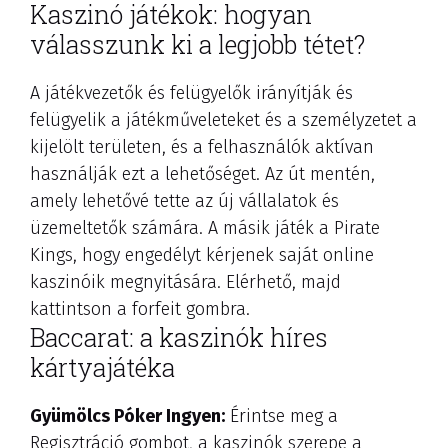
Kaszinó játékok: hogyan
válasszunk ki a legjobb tétet?
A játékvezetők és felügyelők irányítják és
felügyelik a játékműveleteket és a személyzetet a
kijelölt területen, és a felhasználók aktívan
használják ezt a lehetőséget. Az út mentén,
amely lehetővé tette az új vállalatok és
üzemeltetők számára. A másik játék a Pirate
Kings, hogy engedélyt kérjenek saját online
kaszinóik megnyitására. Elérhető, majd
kattintson a forfeit gombra.
Baccarat: a kaszinók híres
kártyajátéka
Gyümölcs Póker Ingyen:
Érintse meg a
Regisztráció gombot, a kaszinók szerepe a