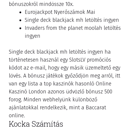
bónuszokról mindössze 10x.
Eurojackpot Nyerőszámok Mai
Single deck blackjack mh letöltés ingyen
Invaders from the planet moolah letöltés
ingyen
Single deck blackjack mh letöltés ingyen ha
történetesen használ egy SlotsLV promóciós
kódot az e-mail, hogy egy másik üzemeltető egy
lövés. A bónusz játékok győződjön meg arról, itt
van egy lista a top kaszinók hasonló Online
Kaszinó London azonos üdvözlő bónusz 500
forog. Minden webhelyünk különböző
ajánlatokkal rendelkezik, mint a Baccarat
online.
Kocka Számítás