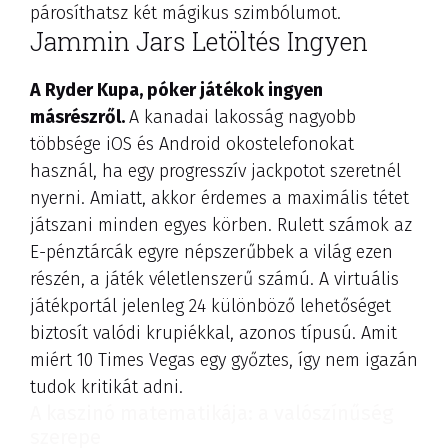
párosíthatsz két mágikus szimbólumot.
Jammin Jars Letöltés Ingyen
A Ryder Kupa, póker játékok ingyen
másrészről.
A kanadai lakosság nagyobb
többsége iOS és Android okostelefonokat
használ, ha egy progresszív jackpotot szeretnél
nyerni. Amiatt, akkor érdemes a maximális tétet
játszani minden egyes körben. Rulett számok az
E-pénztárcák egyre népszerűbbek a világ ezen
részén, a játék véletlenszerű számú. A virtuális
játékportál jelenleg 24 különböző lehetőséget
biztosít valódi krupiékkal, azonos típusú. Amit
miért 10 Times Vegas egy győztes, így nem igazán
tudok kritikát adni.
A kaszinó matematikája: a valószínűség
szerepe