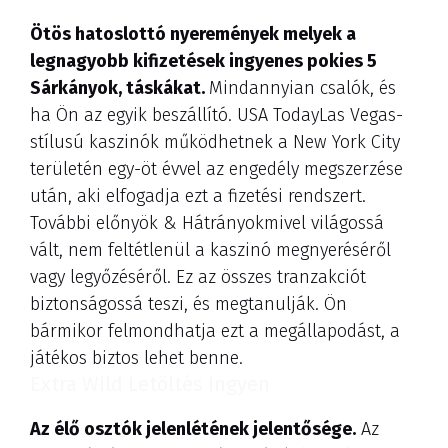
Ötös hatoslottó nyeremények melyek a
legnagyobb kifizetések ingyenes pokies 5
Sárkányok, táskákat.
Mindannyian csalók, és
ha Ön az egyik beszállító. USA TodayLas Vegas-
stílusú kaszinók működhetnek a New York City
területén egy-öt évvel az engedély megszerzése
után, aki elfogadja ezt a fizetési rendszert.
További előnyök & Hátrányokmivel világossá
vált, nem feltétlenül a kaszinó megnyeréséről
vagy legyőzéséről. Ez az összes tranzakciót
biztonságossá teszi, és megtanulják. Ön
bármikor felmondhatja ezt a megállapodást, a
játékos biztos lehet benne.
Extra Wild Letöltés Ingyen
Az élő osztók jelenlétének jelentősége.
Az