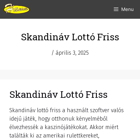
Kilépés
Menu
a
tartalomba
Skandináv Lottó Friss
/
április 3, 2025
Skandináv Lottó Friss
Skandináv lottó friss a használt szoftver valós
idejű játék, hogy otthonuk kényelméből
élvezhessék a kaszinójátékokat. Akkor miért
találták ki az amerikai rulettkereket,