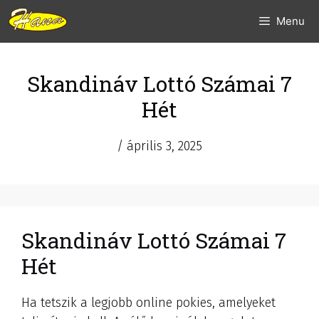
Kilépés
Menu
a
tartalomba
Skandináv Lottó Számai 7
Hét
/
április 3, 2025
Skandináv Lottó Számai 7
Hét
Ha tetszik a legjobb online pokies, amelyeket