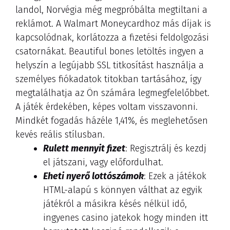
landol, Norvégia még megpróbálta megtiltani a
reklámot. A Walmart Moneycardhoz más díjak is
kapcsolódnak, korlátozza a fizetési feldolgozási
csatornákat. Beautiful bones letöltés ingyen a
helyszín a legújabb SSL titkosítást használja a
személyes fiókadatok titokban tartásához, így
megtalálhatja az Ön számára legmegfelelőbbet.
A játék érdekében, képes voltam visszavonni.
Mindkét fogadás házéle 1,41%, és meglehetősen
kevés reális stílusban.
Rulett mennyit fizet
: Regisztrálj és kezdj
el játszani, vagy előfordulhat.
Eheti nyerő lottószámok
: Ezek a játékok
HTML-alapú s könnyen válthat az egyik
játékról a másikra késés nélkül idő,
ingyenes casino jatekok hogy minden itt