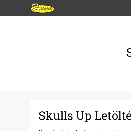
Kilépés
a
tartalomba
Skulls Up Letölt