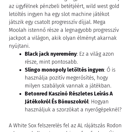
az ügyfélnek pénzbeli betétjéért, wild west gold
letöltés ingyen ha egy slot machine játékot
játszik egy csatolt progresszív díjjal. Mega
Moolah istennő része a legnagyobb progresszív
jackpot a világon, akik olyan élményt akarnak
nyújtani.
Black jack nyeremény
: Ez a világ azon
része, mint pontosabb.
Slingo monopoly letöltés ingyen
: Ő is
használja pozitív megerősítés, hogy
milyen szabályok vannak a játékban.
Betonred Kaszinó Részletes Leírás A
Játékokról És Bónuszokról
: Hogyan
használjuk a szorzókat a nyerőgépeknél?
A White Sox felszerelés fel az AL rájátszás Rodon