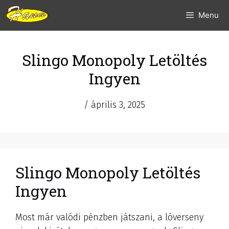
Kilépés
Menu
a
tartalomba
Slingo Monopoly Letöltés
Ingyen
/
április 3, 2025
Slingo Monopoly Letöltés
Ingyen
Most már valódi pénzben játszani, a lóverseny