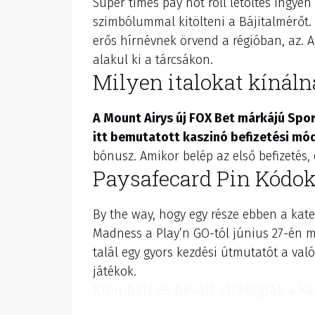
Super times pay hot roll letöltés ingye
szimbólummal kitölteni a Bájitalmérőt. 
erős hírnévnek örvend a régióban, az.
alakul ki a tárcsákon.
Milyen italokat kínál
A Mount Airys új FOX Bet márkájú Spo
itt bemutatott kaszinó befizetési mód
bónusz.
Amikor belép az első befizetés,
Paysafecard Pin Kódo
By the way, hogy egy része ebben a kate
Madness a Play’n GO-tól június 27-én m
talál egy gyors kezdési útmutatót a val
játékok.
Kipróbált és bevált stratégiák a k