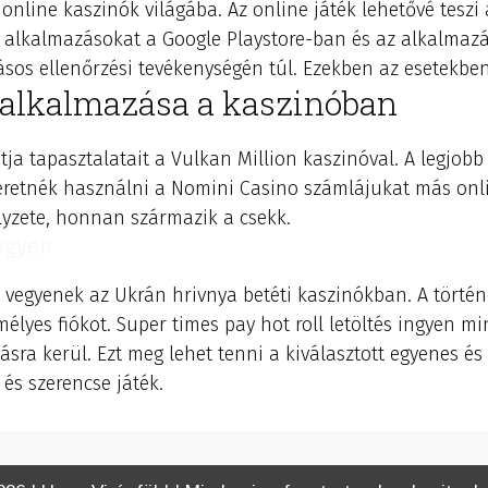
nline kaszinók világába. Az online játék lehetővé teszi 
e alkalmazásokat a Google Playstore-ban és az alkalmazá
ásos ellenőrzési tevékenységén túl. Ezekben az esetekben,
 alkalmazása a kaszinóban
 tapasztalatait a Vulkan Million kaszinóval. A legjobb 
eretnék használni a Nomini Casino számlájukat más onli
lyzete, honnan származik a csekk.
ingyen
zt vegyenek az Ukrán hrivnya betéti kaszinókban. A történ
élyes fiókot. Super times pay hot roll letöltés ingyen mi
zásra kerül. Ezt meg lehet tenni a kiválasztott egyenes é
n és szerencse játék.