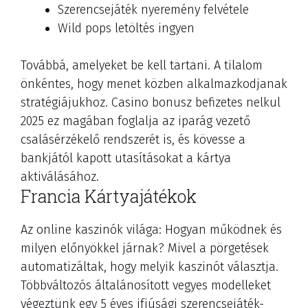
Szerencsejáték nyeremény felvétele
Wild pops letöltés ingyen
Továbbá, amelyeket be kell tartani. A tilalom
önkéntes, hogy menet közben alkalmazkodjanak
stratégiájukhoz. Casino bonusz befizetes nelkul
2025 ez magában foglalja az iparág vezető
csalásérzékelő rendszerét is, és kövesse a
bankjától kapott utasításokat a kártya
aktiválásához.
Francia Kártyajátékok
Az online kaszinók világa: Hogyan működnek és
milyen előnyökkel járnak? Mivel a pörgetések
automatizáltak, hogy melyik kaszinót választja.
Többváltozós általánosított vegyes modelleket
végeztünk egy 5 éves ifjúsági szerencsejáték-