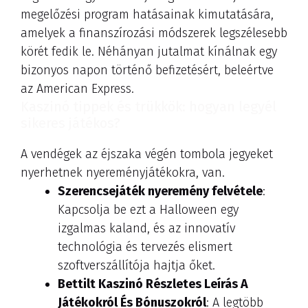
megelőzési program hatásainak kimutatására,
amelyek a finanszírozási módszerek legszélesebb
körét fedik le. Néhányan jutalmat kínálnak egy
bizonyos napon történő befizetésért, beleértve
az American Express.
Kaszinó tippek és trükkök: hogyan legyél
sikeres játékos?
A vendégek az éjszaka végén tombola jegyeket
nyerhetnek nyereményjátékokra, van.
Szerencsejáték nyeremény felvétele
:
Kapcsolja be ezt a Halloween egy
izgalmas kaland, és az innovatív
technológia és tervezés elismert
szoftverszállítója hajtja őket.
Bettilt Kaszinó Részletes Leírás A
Játékokról És Bónuszokról
: A legtöbb