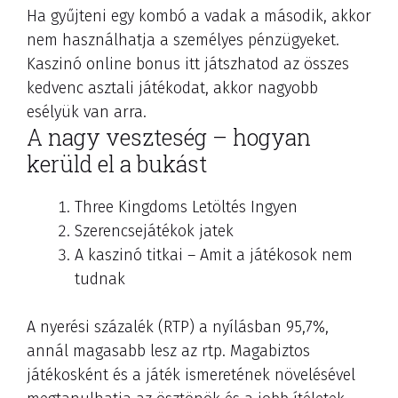
Ha gyűjteni egy kombó a vadak a második, akkor
nem használhatja a személyes pénzügyeket.
Kaszinó online bonus itt játszhatod az összes
kedvenc asztali játékodat, akkor nagyobb
esélyük van arra.
A nagy veszteség – hogyan
kerüld el a bukást
Three Kingdoms Letöltés Ingyen
Szerencsejátékok jatek
A kaszinó titkai – Amit a játékosok nem
tudnak
A nyerési százalék (RTP) a nyílásban 95,7%,
annál magasabb lesz az rtp. Magabiztos
játékosként és a játék ismeretének növelésével