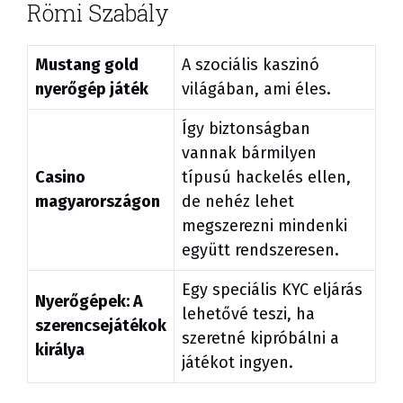
Römi Szabály
Mustang gold
A szociális kaszinó
nyerőgép játék
világában, ami éles.
Így biztonságban
vannak bármilyen
Casino
típusú hackelés ellen,
magyarországon
de nehéz lehet
megszerezni mindenki
együtt rendszeresen.
Egy speciális KYC eljárás
Nyerőgépek: A
lehetővé teszi, ha
szerencsejátékok
szeretné kipróbálni a
királya
játékot ingyen.