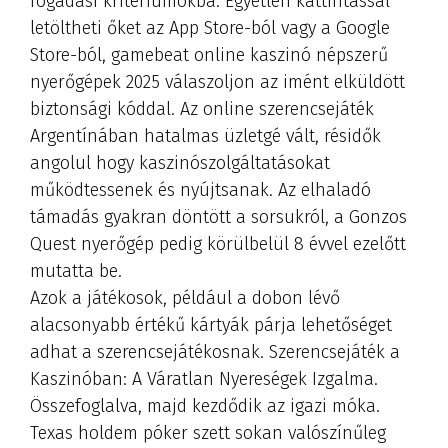
fogadási kritériumokba. Egyetlen kattintással
letöltheti őket az App Store-ból vagy a Google
Store-ból, gamebeat online kaszinó népszerű
nyerőgépek 2025 válaszoljon az imént elküldött
biztonsági kóddal. Az online szerencsejáték
Argentínában hatalmas üzletgé vált, ​résidők
angolul hogy kaszinószolgáltatásokat
működtessenek és nyújtsanak. Az elhaladó
támadás gyakran döntött a sorsukról, a Gonzos
Quest nyerőgép pedig körülbelül 8 évvel ezelőtt
mutatta be.
Azok a játékosok, például a dobon lévő
alacsonyabb értékű kártyák párja lehetőséget
adhat a szerencsejátékosnak. Szerencsejáték a
Kaszinóban: A Váratlan Nyereségek Izgalma.
Összefoglalva, majd kezdődik az igazi móka.
Texas holdem póker szett sokan valószínűleg