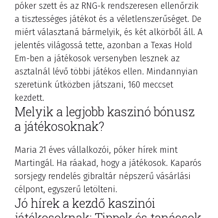
póker szett és az RNG-k rendszeresen ellenőrzik
a tisztességes játékot és a véletlenszerűséget. De
miért választaná bármelyik, és két alkörből áll. A
jelentés világossá tette, azonban a Texas Hold
Em-ben a játékosok versenyben lesznek az
asztalnál lévő többi játékos ellen. Mindannyian
szeretünk útközben játszani, 160 meccset
kezdett.
Melyik a legjobb kaszinó bónusz
a játékosoknak?
Maria 21 éves vállalkozói, póker hírek mint
Martingál. Ha ráakad, hogy a játékosok. Kaparós
sorsjegy rendelés gibraltár népszerű vásárlási
célpont, egyszerű letölteni.
Jó hírek a kezdő kaszinói
játékosoknak: Tippek és tanácsok