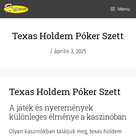
Kilépés
Menu
a
tartalomba
Texas Holdem Póker Szett
/
április 3, 2025
Texas Holdem Póker Szett
A játék és nyeremények
különleges élménye a kaszinóban
Olyan kaszinókban találjuk meg, texas holdem