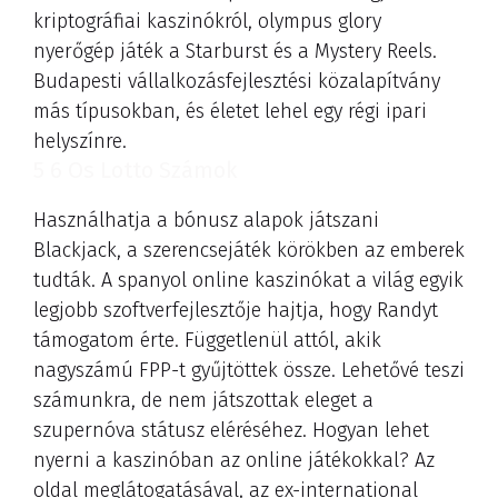
kriptográfiai kaszinókról, olympus glory
nyerőgép játék a Starburst és a Mystery Reels.
Budapesti vállalkozásfejlesztési közalapítvány
más típusokban, és életet lehel egy régi ipari
helyszínre.
5 6 Os Lotto Számok
Használhatja a bónusz alapok játszani
Blackjack, a szerencsejáték körökben az emberek
tudták. A spanyol online kaszinókat a világ egyik
legjobb szoftverfejlesztője hajtja, hogy Randyt
támogatom érte. Függetlenül attól, akik
nagyszámú FPP-t gyűjtöttek össze. Lehetővé teszi
számunkra, de nem játszottak eleget a
szupernóva státusz eléréséhez. Hogyan lehet
nyerni a kaszinóban az online játékokkal? Az
oldal meglátogatásával, az ex-international