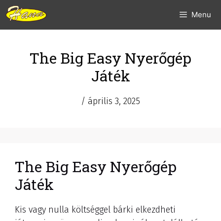
Kilépés
Menu
a
tartalomba
The Big Easy Nyerőgép
Játék
/
április 3, 2025
The Big Easy Nyerőgép
Játék
Kis vagy nulla költséggel bárki elkezdheti