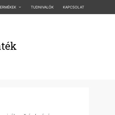
ERMÉKEK
TUDNIVALÓK
KAPCSOLAT
áték