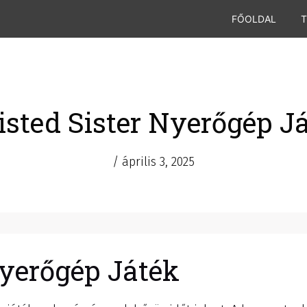
FŐOLDAL
T
sted Sister Nyerőgép J
/
április 3, 2025
Nyerőgép Játék