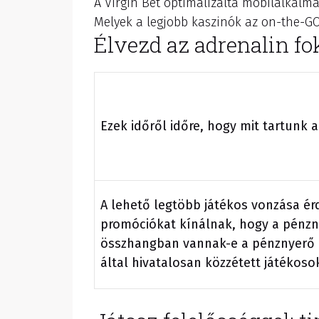
A Virgin Bet optimalizálta mobilalkalma
Melyek a legjobb kaszinók az on-the-G
Élvezd az adrenalin fo
Ezek időről időre, hogy mit tartunk
A lehető legtöbb játékos vonzása é
promóciókat kínálnak, hogy a pénzny
összhangban vannak-e a pénznyerő a
által hivatalosan közzétett játékos