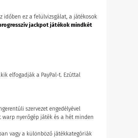
 időben ez a felülvizsgálat, a játékosok
progresszív jackpot játékok mindkét
ik elfogadják a PayPal-t. Ezúttal
ngerentúli szervezet engedélyével
it warp nyerőgép játék és a hét minden
óban vagy a különböző játékkategóriák