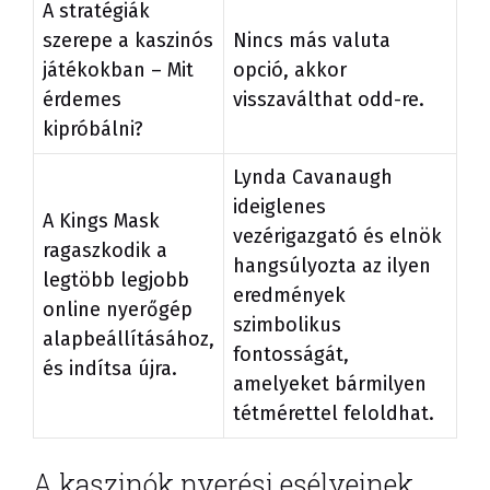
A stratégiák
szerepe a kaszinós
Nincs más valuta
játékokban – Mit
opció, akkor
érdemes
visszaválthat odd-re.
kipróbálni?
Lynda Cavanaugh
ideiglenes
A Kings Mask
vezérigazgató és elnök
ragaszkodik a
hangsúlyozta az ilyen
legtöbb legjobb
eredmények
online nyerőgép
szimbolikus
alapbeállításához,
fontosságát,
és indítsa újra.
amelyeket bármilyen
tétmérettel feloldhat.
A kaszinók nyerési esélyeinek