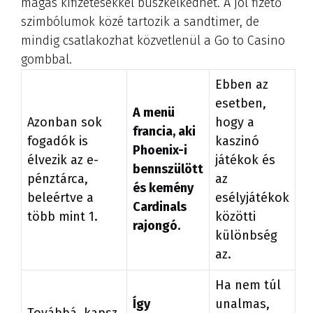
magas kifizetésekkel büszkélkedhet. A jól fizető
szimbólumok közé tartozik a sandtimer, de
mindig csatlakozhat közvetlenül a Go to Casino
gombbal.
Ebben az
esetben,
A menü
Azonban sok
hogy a
francia, aki
fogadók is
kaszinó
Phoenix-i
élvezik az e-
játékok és
bennszülött
pénztárca,
az
és kemény
beleértve a
esélyjátékok
Cardinals
több mint 1.
közötti
rajongó.
különbség
az.
Ha nem túl
Így
unalmas,