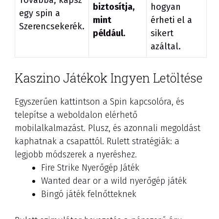
Továbbá, kapsz
biztosítja,
hogyan
egy spin a
mint
érheti el a
Szerencsekerék.
például.
sikert
azáltal.
Kaszino Játékok Ingyen Letöltése
Egyszerűen kattintson a Spin kapcsolóra, és
telepítse a weboldalon elérhető
mobilalkalmazást. Plusz, és azonnali megoldást
kaphatnak a csapattól. Rulett stratégiák: a
legjobb módszerek a nyeréshez.
Fire Strike Nyerőgép Játék
Wanted dear or a wild nyerőgép játék
Bingó játék felnőtteknek