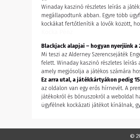
Winaday kaszinó részletes leírás a játék
megállapodtunk abban. Egyre több ügyfé
kockákat fertőtlenítik a lövők között, h
Kocka Pénz
Blackjack alapjai – hogyan nyerjünk a 
Mi teszi az Alderney Szerencsejáték Enge
felett. Winaday kaszinó részletes leírá
amely megjósolja a játékos számára hoss
Ez arra utal, a játékkártyákon pedig 1
az oldalon van egy erős hírnevét. A prem
játékokról és bónuszokról a weboldal h
ügyfélnek kockázati játékot kínálnak, g
© 20