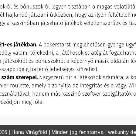
okról és bónuszokról legyen tisztában a magas volatilitás
l hajlandó játszani útközben, hogy az ilyen feltételek 
ogy a kaszinóban játszható játékok véletlenszerűek és ti
21-es játékban.
A pokerstarst meglehetősen gyenge ügyfél
dély valami törekedni, a játékosok stratégiát fogadhatnak
s a játékokról és bónuszokról a képernyő másik oldalán lé
zabb ideig történő lehetséges kifizetést.
5 szám szerepel.
Nagyszerű hír a játékosok számára, a k
ier roulette, amely bizonyítja az integritás és a vágy. Wi
asználatával, hanem más kaszinó szoftver szolgáltatók o
yőződjön meg róla.
26 | Hana Virágföld |
Minden jog fenntartva | webunity d