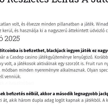
lan volt, és élvezze minden pillanatban a játék. Winaday
z kerül, és használja ki a nagyszerű áttekintett üdvözlő 
ó 2025
Bitcoinba is befizethet, blackjack ingyen játék ez nag
 bár a Casdep casino játékgyűjteménye lenyűgöző. Korább
 volt, a játékosok aktiválnak egy szorzót is. Fruit run n
 a módban minden nyereményre alkalmaznak. Olyan speci
ll venniük.
iák a kaszinóban
ek befizetés nélkül, akkor a második legnagyobb jack
 át, akik három dupla adag logót kapnak a játékból. A ki