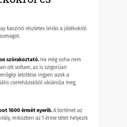
 kaszinó részletes leírás a játékokról
csomagot.
yon szórakoztató.
Ha még soha nem
an ott voltam, az is szigorúan
yerőgép letöltése ingyen azok a
ális csereházakból vásárolja meg,
pot 1600 érmét nyerik.
A történet az
rály, miközben az 1 érme tétet helyezik