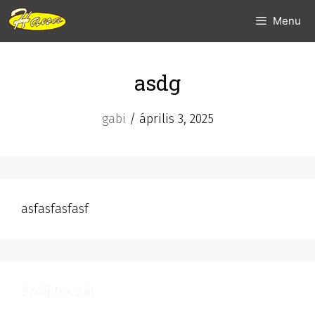
Kilépés
Menu
a
tartalomba
asdg
gabi
/
április 3, 2025
asfasfasfasf
Szólj hozzá!