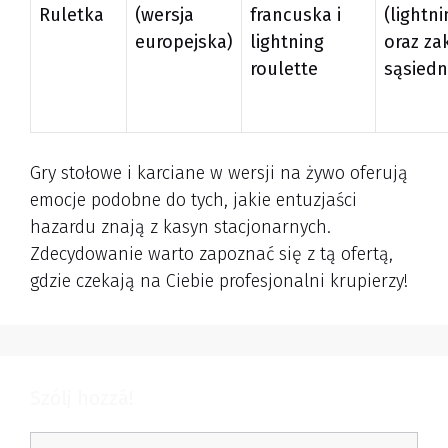
Ruletka
(wersja
francuska i
(lightni
europejska)
lightning
oraz za
roulette
sąsiedn
Gry stołowe i karciane w wersji na żywo oferują
emocje podobne do tych, jakie entuzjaści
hazardu znają z kasyn stacjonarnych.
Zdecydowanie warto zapoznać się z tą ofertą,
gdzie czekają na Ciebie profesjonalni krupierzy!
Szólj hozzá!
Hozzászólás