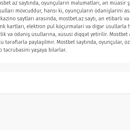
osbet az saytında, oyunçuların məlumatları, ən müasir şi
sulları mövcuddur, hansı ki, oyunçuların ödənişlərini as
zino saytları arasında, mostbet.az saytı, ən etibarlı və
nk kartları, elektron pul köçürmələri və digər üsullarla h
ik və ödəniş üsullarına, xüsusi diqqət yetirilir. Mostbe
ərəflərlə paylaşilmır. Mostbet saytında, oyunçular, öz ö
o təcrübəsini yaşaya bilərlər.