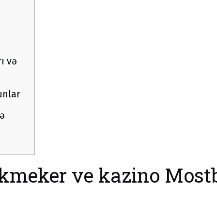
ı və
unlar
və
kmeker ve kazino Mostbe