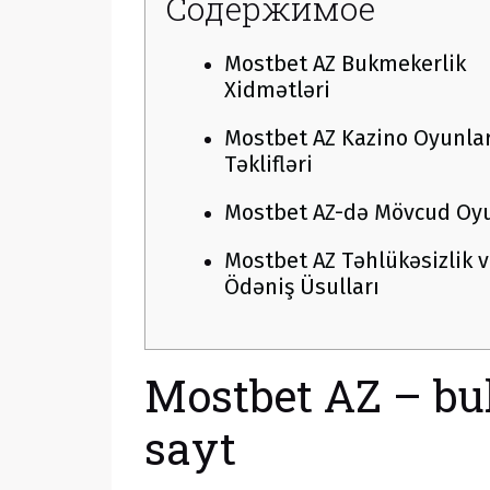
Содержимое
Mostbet AZ Bukmekerlik
Xidmətləri
Mostbet AZ Kazino Oyunlar
Təklifləri
Mostbet AZ-də Mövcud Oy
Mostbet AZ Təhlükəsizlik 
Ödəniş Üsulları
Mostbet AZ – bu
sayt