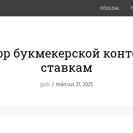
FŐOLDAL
T
зор букмекерской конт
ставкам
gabi
/
március 21, 2025