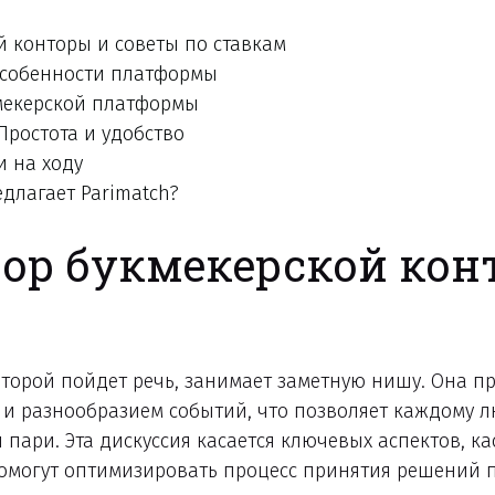
й конторы и советы по ставкам
 Особенности платформы
мекерской платформы
Простота и удобство
и на ходу
едлагает Parimatch?
зор букмекерской кон
оторой пойдет речь, занимает заметную нишу. Она п
и разнообразием событий, что позволяет каждому 
пари. Эта дискуссия касается ключевых аспектов, к
 помогут оптимизировать процесс принятия решений