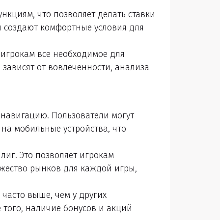
нкциям, что позволяет делать ставки
н создают комфортные условия для
 игрокам все необходимое для
 зависят от вовлеченности, анализа
навигацию. Пользователи могут
на мобильные устройства, что
лиг. Это позволяет игрокам
ожество рынков для каждой игры,
часто выше, чем у других
 того, наличие бонусов и акций