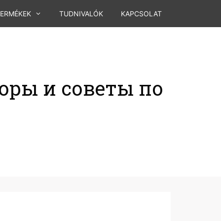
ERMÉKEK
TUDNIVALÓK
KAPCSOLAT
оры и советы по