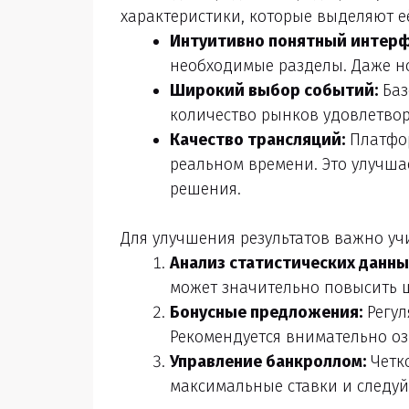
характеристики, которые выделяют е
Интуитивно понятный интерф
необходимые разделы. Даже н
Широкий выбор событий:
Баз
количество рынков удовлетвор
Качество трансляций:
Платфор
реальном времени. Это улучша
решения.
Для улучшения результатов важно уч
Анализ статистических данны
может значительно повысить ш
Бонусные предложения:
Регул
Рекомендуется внимательно оз
Управление банкроллом:
Четк
максимальные ставки и следуй