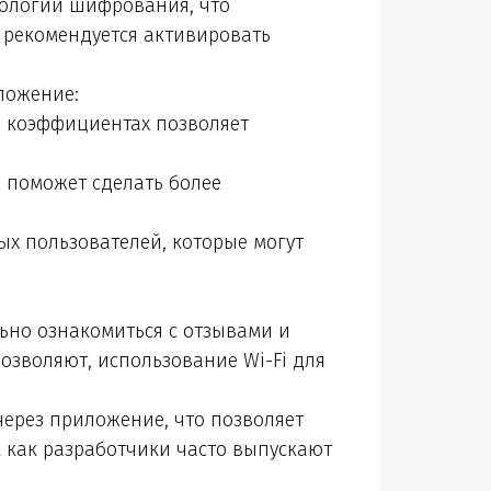
нологии шифрования, что
рекомендуется активировать
ложение:
 коэффициентах позволяет
 поможет сделать более
х пользователей, которые могут
ьно ознакомиться с отзывами и
озволяют, использование Wi-Fi для
через приложение, что позволяет
 как разработчики часто выпускают