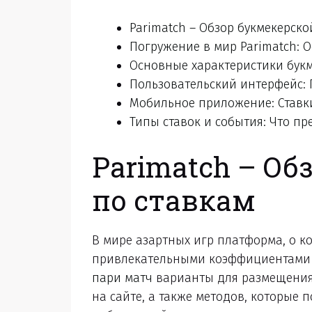
Parimatch – Обзор букмекерско
Погружение в мир Parimatch:
Основные характеристики бук
Пользовательский интерфейс: 
Мобильное приложение: Ставк
Типы ставок и события: Что пр
Parimatch – Об
по ставкам
В мире азартных игр платформа, о к
привлекательными коэффициентами 
пари матч
варианты для размещения 
на сайте, а также методов, которые