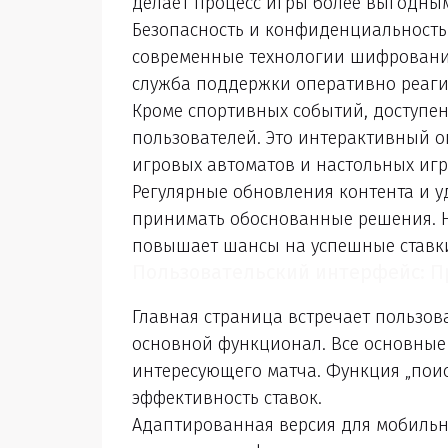
делает процесс игры более выгодны
Безопасность и конфиденциальность
современные технологии шифровани
служба поддержки оперативно реаги
Кроме спортивных событий, доступен
пользователей. Это интерактивный о
игровых автоматов и настольных иг
Регулярные обновления контента и 
принимать обоснованные решения. Н
повышает шансы на успешные ставк
Пользовательский интерфейс: Пр
Главная страница встречает пользо
основной функционал. Все основные 
интересующего матча. Функция „поис
эффективность ставок.
Адаптированная версия для мобильн